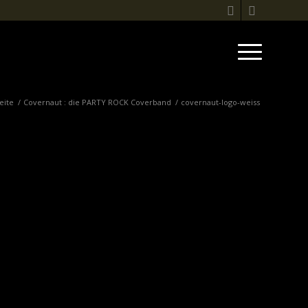
eite
/
Covernaut : die PARTY ROCK Coverband
/
covernaut-logo-weiss