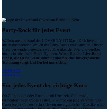
Party-Rock für jedes Event
Willkommen an Bord der COVERNAUT! Mach Dich bereit, mit
uns in die tosenden Wellen des Party-Rocks einzutauchen. Unsere
Crew verwandelt legendäre Pop-Klassiker der 80er und darüber
hinaus in stürmische Rock-Hymnen.
Wenn Du eine Live-Band
suchst, die Deine Gäste mitreißt und für eine unvergessliche
Stimmung sorgt, bist Du bei uns richtig.
ANFRAGE
ANFRAGE
Für jedes Event der richtige Kurs
Ob Club, Lokal oder Kneipe – ob Hochzeit, Geburtstag,
Firmenfeier oder großes Festival – wir rocken jede Veranstaltung.
Unser Repertoire erstreckt sich von unvergesslichen Klassikern bis
hin zu überraschenden Juwelen, die Deine Gäste ins Staunen