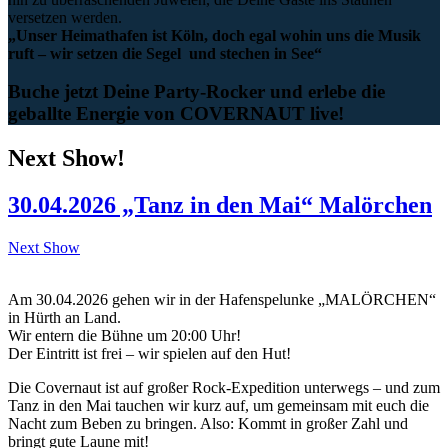
versetzen werden.
„Unser Heimathafen ist Köln, doch egal wohin uns die Musik
ruft – wir setzen die Segel und stechen in See“
Buche jetzt Deine Party-Rocker und erlebe die
geballte Energie von COVERNAUT live!
Next Show!
30.04.2026 „Tanz in den Mai“ Malörchen
Next Show
Am 30.04.2026 gehen wir in der Hafenspelunke „MALÖRCHEN“
in Hürth an Land.
Wir entern die Bühne um 20:00 Uhr!
Der Eintritt ist frei – wir spielen auf den Hut!
Die Covernaut ist auf großer Rock-Expedition unterwegs – und zum
Tanz in den Mai tauchen wir kurz auf, um gemeinsam mit euch die
Nacht zum Beben zu bringen. Also: Kommt in großer Zahl und
bringt gute Laune mit!