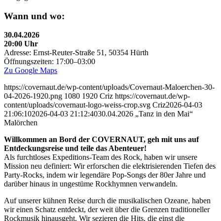
Wann und wo:
30.04.2026
20:00 Uhr
Adresse: Ernst-Reuter-Straße 51, 50354 Hürth
Öffnungszeiten: 17:00–03:00
Zu Google Maps
https://covernaut.de/wp-content/uploads/Covernaut-Maloerchen-30-
04-2026-1920.png
1080
1920
Criz
https://covernaut.de/wp-
content/uploads/covernaut-logo-weiss-crop.svg
Criz
2026-04-03
21:06:10
2026-04-03 21:12:40
30.04.2026 „Tanz in den Mai“
Malörchen
Willkommen an Bord der COVERNAUT, geh mit uns auf
Entdeckungsreise und teile das Abenteuer!
Als furchtloses Expeditions-Team des Rock, haben wir unsere
Mission neu definiert: Wir erforschen die elektrisierenden Tiefen des
Party-Rocks, indem wir legendäre Pop-Songs der 80er Jahre und
darüber hinaus in ungestüme Rockhymnen verwandeln.
Auf unserer kühnen Reise durch die musikalischen Ozeane, haben
wir einen Schatz entdeckt, der weit über die Grenzen traditioneller
Rockmusik hinausgeht. Wir sezieren die Hits, die einst die