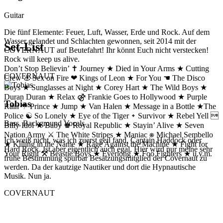
Guitar
Die fünf Elemente: Feuer, Luft, Wasser, Erde und Rock. Auf dem
Wasser gelandet und Schlachten gewonnen, seit 2014 mit der
Set-List
COVERNAUT auf Beutefahrt! Ihr könnt Euch nicht verstecken!
Rock will keep us alive.
Don’t Stop Believin’ ✝ Journey ★ Died in Your Arms ★ Cutting
COVERNAUT
Crew ⚓ Sex on Fire ❤ Kings of Leon ★ For You ☚ The Disco
Boys ★ Sunglasses at Night ★ Corey Hart ★ The Wild Boys ★
Duran Duran ★ Relax ⚣ Frankie Goes to Hollywood ★ Purple
Tobias
Rain ☂ Prince ★ Jump ★ Van Halen ★ Message in a Bottle ★The
Police ☯ So Lonely ★ Eye of the Tiger ᛭ Survivor ★ Rebel Yell 
Bass, Background Vocals
Billy Idol ★ Baby ♚ Royal Republic ★ Stayin’ Alive ★ Seven
Nation Army ⚔ The White Stripes ★ Maniac ⎈ Michael Sembello
Ich weiß nicht, was ich zuerst geil fand. Captain Haddock oder
★ Killing in the Name ★ Rage Against the Machine ★ Fight for
Hard Rock. Ist aber eigentlich auch egal. Hier wird nur meine sehr
Your Right ⚒ Beastie Boys ★ Everlong ★ Foo Fighters ★ u.v.m.
frühe Bestimmung spürbar Besatzungsmitglied der Covernaut zu
werden. Da der kautzige Nautiker und dort die Hypnautische
Musik. Nun ja.
COVERNAUT