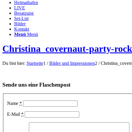
Heimathafen
LIVE
Besatzung
Set-List
Bilder
Kontakt
Menü
Menü
Christina_covernaut-party-roc
Du bist hier:
Startseite
1
/
Bilder und Impressionen
2
/
Christina_cover
Sende uns eine Flaschenpost
Name
*
E-Mail
*